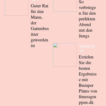
So
Guter Rat
verbringe
für den
n Sie den
Mann,
perfekten
der
Abend
Gartenbes
mit den
itzer
Jungs
geworden
ist
05/03/20
22
Erzielen
Sie die
besten
Ergebniss
e mit
Bumper
Plates von
fitnessgru
ppen.dk