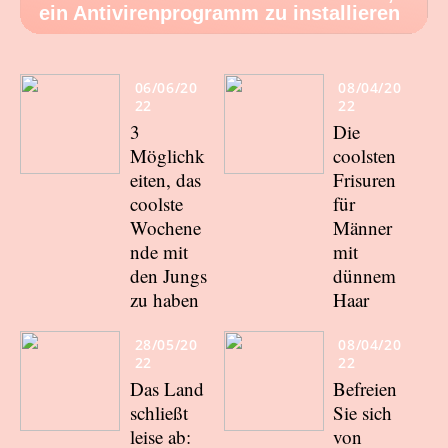
ein Antivirenprogramm zu installieren
06/06/20
08/04/20
22
22
3
Die
Möglichk
coolsten
eiten, das
Frisuren
coolste
für
Wochene
Männer
nde mit
mit
den Jungs
dünnem
zu haben
Haar
28/05/20
08/04/20
22
22
Das Land
Befreien
schließt
Sie sich
leise ab:
von