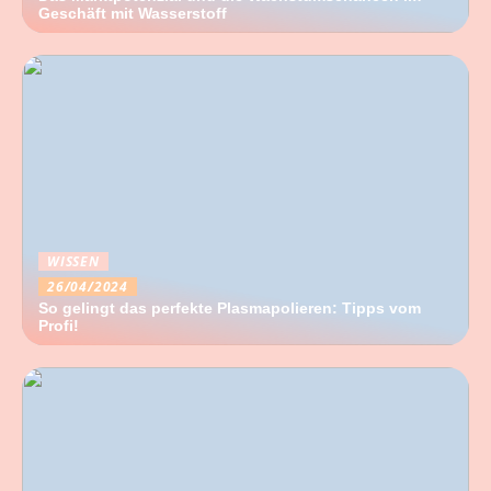
Geschäft mit Wasserstoff
WISSEN
26/04/2024
So gelingt das perfekte Plasmapolieren: Tipps vom
Profi!