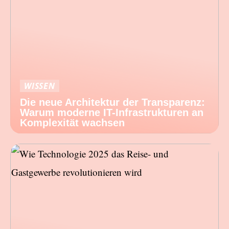
WISSEN
Die neue Architektur der Transparenz:
Warum moderne IT-Infrastrukturen an
Komplexität wachsen