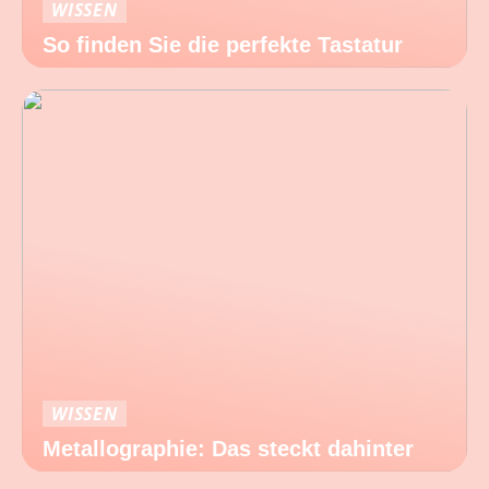
WISSEN
So finden Sie die perfekte Tastatur
WISSEN
Metallographie: Das steckt dahinter