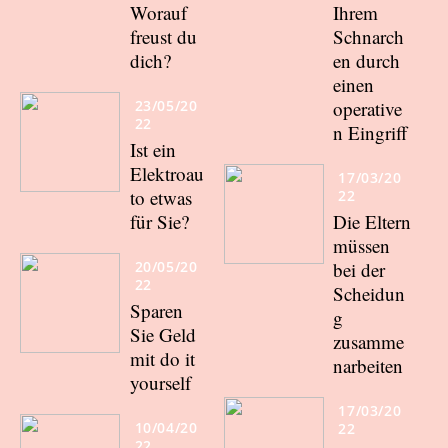
Worauf
Ihrem
freust du
Schnarch
dich?
en durch
einen
23/05/20
operative
22
n Eingriff
Ist ein
Elektroau
17/03/20
to etwas
22
für Sie?
Die Eltern
müssen
20/05/20
bei der
22
Scheidun
Sparen
g
Sie Geld
zusamme
mit do it
narbeiten
yourself
17/03/20
10/04/20
22
22