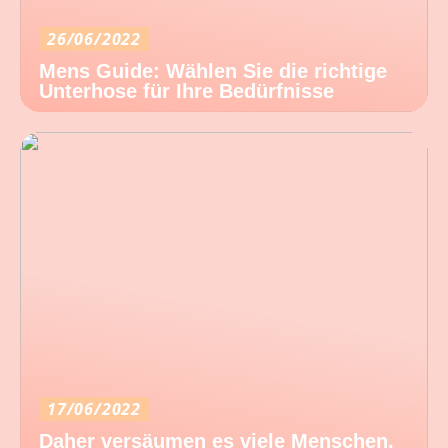
26/06/2022
Mens Guide: Wählen Sie die richtige
Unterhose für Ihre Bedürfnisse
17/06/2022
Daher versäumen es viele Menschen,