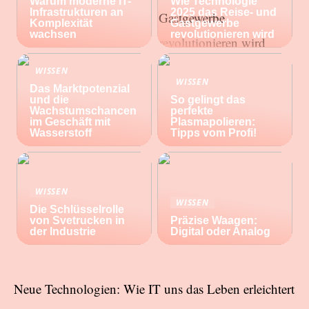
Warum moderne IT-
Wie Technologie
Infrastrukturen an
2025 das Reise- und
Komplexität
Gastgewerbe
wachsen
revolutionieren wird
WISSEN
WISSEN
Das Marktpotenzial
und die
So gelingt das
Wachstumschancen
perfekte
im Geschäft mit
Plasmapolieren:
Wasserstoff
Tipps vom Profi!
WISSEN
WISSEN
Die Schlüsselrolle
von Svetrucken in
Präzise Waagen:
der Industrie
Digital oder Analog
Neue Technologien: Wie IT uns das Leben erleichtert