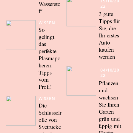
15/10/20
Wassersto
22
ff
3 gute
Tipps für
WISSEN
Sie, die
So
Ihr erstes
gelingt
Auto
das
kaufen
perfekte
werden
Plasmapo
lieren:
04/10/20
Tipps
22
vom
Pflanzen
Profi!
und
wachsen
WISSEN
Sie Ihren
Die
Garten
Schlüsselr
grün und
olle von
üppig mit
Svetrucke
Harfen-