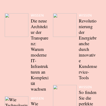
WISSEN
WISSEN
Die neue
Revolutio
Architekt
nierung
ur der
der
Transpare
Energiebr
nz:
anche
Warum
durch
moderne
innovativ
IT-
e
Infrastruk
Kundense
turen an
rvice-
Komplexi
Tools
tät
WISSEN
wachsen
So finden
Sie die
WISSEN
Wie
perfekte