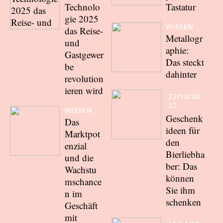
Technolo
Tastatur
gie 2025
WISSEN
das Reise-
Metallogr
und
aphie:
Gastgewer
Das steckt
be
dahinter
revolution
ieren wird
23/10/20
22
WISSEN
Geschenk
Das
ideen für
Marktpot
den
enzial
Bierliebha
und die
ber: Das
Wachstu
können
mschance
Sie ihm
n im
schenken
Geschäft
mit