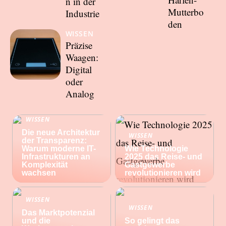
n in der
Mutterbo
Industrie
den
WISSEN
Präzise
Waagen:
Digital
oder
Analog
WISSEN
Die neue Architektur
WISSEN
der Transparenz:
Warum moderne IT-
Wie Technologie
Infrastrukturen an
2025 das Reise- und
Komplexität
Gastgewerbe
wachsen
revolutionieren wird
WISSEN
WISSEN
Das Marktpotenzial
und die
So gelingt das