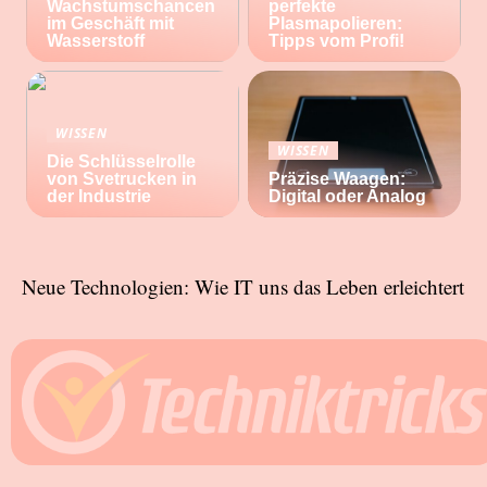
Wachstumschancen
perfekte
im Geschäft mit
Plasmapolieren:
Wasserstoff
Tipps vom Profi!
WISSEN
WISSEN
Die Schlüsselrolle
von Svetrucken in
Präzise Waagen:
der Industrie
Digital oder Analog
Neue Technologien: Wie IT uns das Leben erleichtert