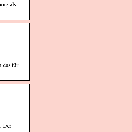
ung als
 das für
. Der
.