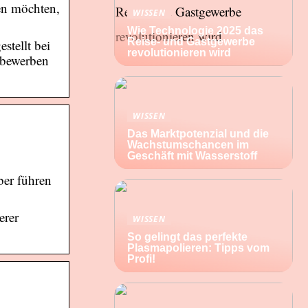
en möchten,
WISSEN
Wie Technologie 2025 das
Reise- und Gastgewerbe
stellt bei
revolutionieren wird
r bewerben
WISSEN
Das Marktpotenzial und die
Wachstumschancen im
Geschäft mit Wasserstoff
ber führen
erer
WISSEN
So gelingt das perfekte
Plasmapolieren: Tipps vom
Profi!