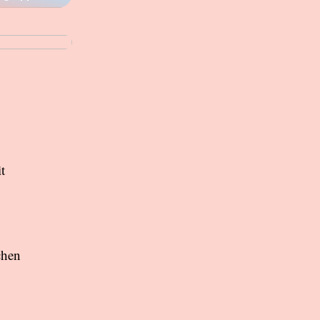
ein
t
chen