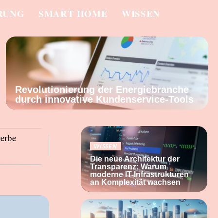
RUNG
SMART HOME
WISSEN
Revolutionierung der Energiebranche
durch innovative Kundenservice-Tools
WISSEN
Die neue Architektur der
Transparenz: Warum
moderne IT-Infrastrukturen
an Komplexität wachsen