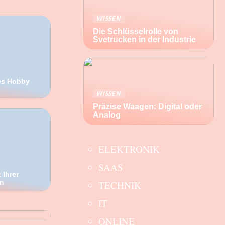
WISSEN
Die Schlüsselrolle von
Svetrucken in der Industrie
ues Hobby
WISSEN
Präzise Waagen: Digital oder
Analog
ELEKTRONIK
SAAS
 Ihrer
n
TECHNIK
ür Ihren
IT
ONLINE