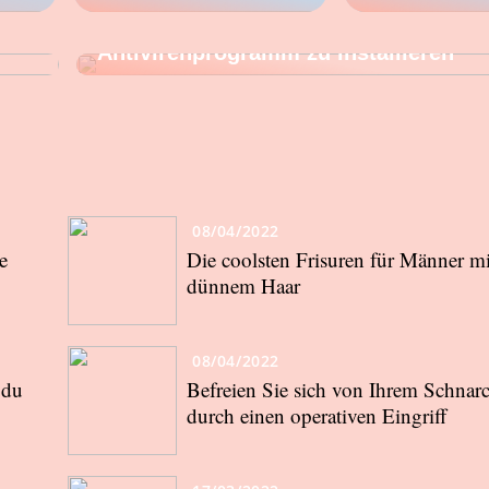
Daher versäumen es viele Menschen, 
Antivirenprogramm zu installieren
08/04/2022
e
Die coolsten Frisuren für Männer mi
dünnem Haar
08/04/2022
 du
Befreien Sie sich von Ihrem Schnar
durch einen operativen Eingriff