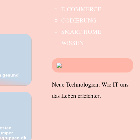
E-COMMERCE
CODIERUNG
SMART HOME
WISSEN
rn gesund
Neue Technologien: Wie IT uns
das Leben erleichtert
besten
Bumper
ssgruppen.dk