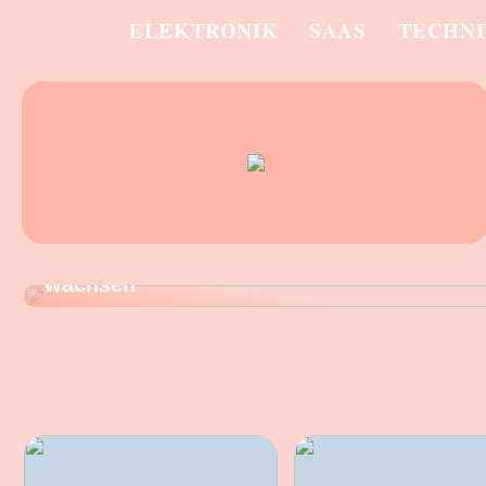
ELEKTRONIK
SAAS
TECHN
WISSEN
Die neue Architektur der Transparenz: Wa
moderne IT-Infrastrukturen an Komplexität
wachsen