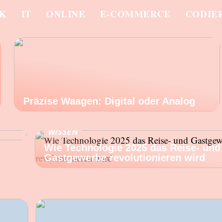
IK
IT
ONLINE
E-COMMERCE
CODIE
Präzise Waagen: Digital oder Analog
rum
WISSEN
Wie Technologie 2025 das Reise- und
Gastgewerbe revolutionieren wird