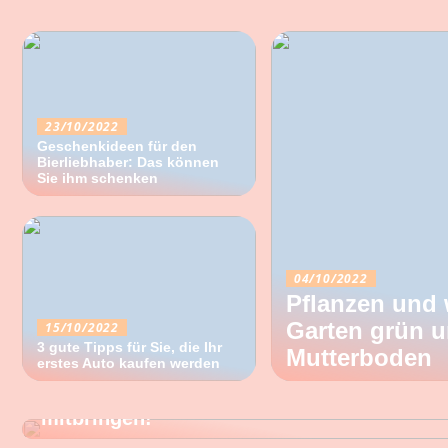
23/10/2022
Geschenkideen für den
Bierliebhaber: Das können
Sie ihm schenken
04/10/2022
Pflanzen und 
Garten grün u
15/10/2022
3 gute Tipps für Sie, die Ihr
Mutterboden
erstes Auto kaufen werden
08/09/2022
Das musst du mit den Jungs zum Festival
mitbringen!