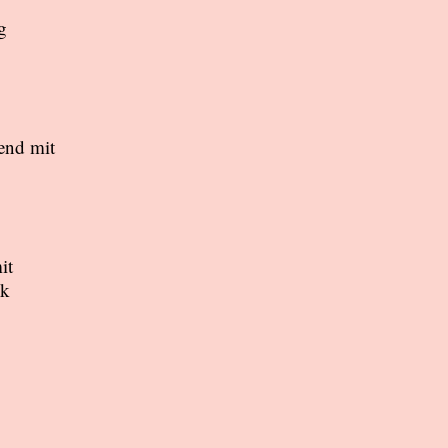
g
end mit
it
dk