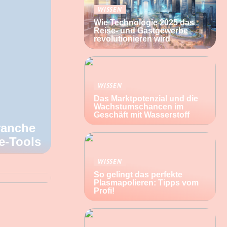
WISSEN
Wie Technologie 2025 das
Reise- und Gastgewerbe
revolutionieren wird
WISSEN
Das Marktpotenzial und die
Wachstumschancen im
Geschäft mit Wasserstoff
ranche
e-Tools
WISSEN
So gelingt das perfekte
Plasmapolieren: Tipps vom
Profi!