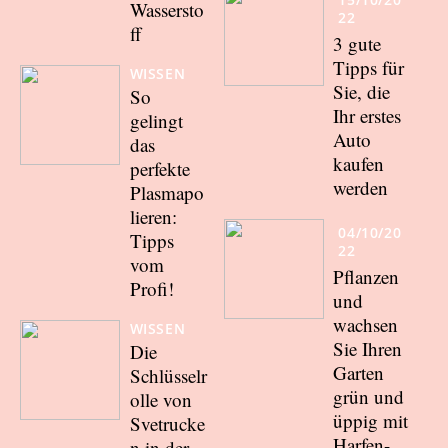
Wassersto
22
ff
3 gute
Tipps für
WISSEN
Sie, die
So
Ihr erstes
gelingt
Auto
das
kaufen
perfekte
werden
Plasmapo
lieren:
04/10/20
Tipps
22
vom
Pflanzen
Profi!
und
wachsen
WISSEN
Sie Ihren
Die
Garten
Schlüsselr
grün und
olle von
üppig mit
Svetrucke
Harfen-
n in der