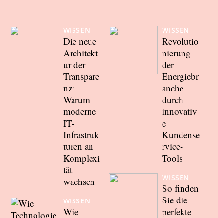
WISSEN
WISSEN
Die neue
Revolutio
Architekt
nierung
ur der
der
Transpare
Energiebr
nz:
anche
Warum
durch
moderne
innovativ
IT-
e
Infrastruk
Kundense
turen an
rvice-
Komplexi
Tools
tät
WISSEN
wachsen
So finden
Sie die
WISSEN
Wie
perfekte