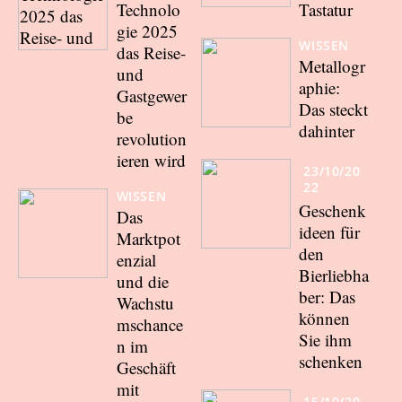
Technolo
Tastatur
gie 2025
WISSEN
das Reise-
Metallogr
und
aphie:
Gastgewer
Das steckt
be
dahinter
revolution
ieren wird
23/10/20
22
WISSEN
Geschenk
Das
ideen für
Marktpot
den
enzial
Bierliebha
und die
ber: Das
Wachstu
können
mschance
Sie ihm
n im
schenken
Geschäft
mit
15/10/20