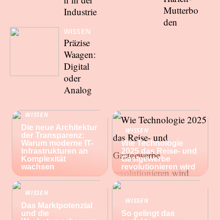
Mutterbo
Industrie
den
WISSEN
Präzise
Waagen:
Digital
oder
Analog
WISSEN
Die neue Architektur
WISSEN
der Transparenz:
Warum moderne IT-
Wie Technologie
Infrastrukturen an
2025 das Reise- und
Komplexität
Gastgewerbe
wachsen
revolutionieren wird
WISSEN
WISSEN
Das Marktpotenzial
und die
So gelingt das