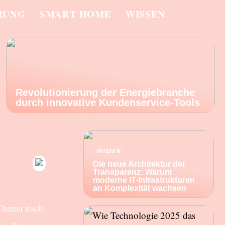
RUNG
SMART HOME
WISSEN
Revolutionierung der Energiebranche
durch innovative Kundenservice-Tools
WISSEN
Die neue Architektur der
Transparenz: Warum
moderne IT-Infrastrukturen
an Komplexität wachsen
 Thema nach