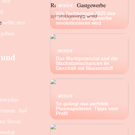
 soll
WISSEN
al
Wie Technologie 2025 das
Reise- und Gastgewerbe
e
sollte den
revolutionieren wird
 geben.
WISSEN
 und
Das Marktpotenzial und die
Wachstumschancen im
Geschäft mit Wasserstoff
WISSEN
Gewichte
So gelingt das perfekte
Plasmapolieren: Tipps vom
 können. Auf
Profi!
hne Strom
 werden