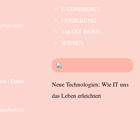
E-COMMERCE
CODIERUNG
 über eine
SMART HOME
WISSEN
ässt? Dann
Neue Technologien: Wie IT uns
das Leben erleichtert
ntscheiden.