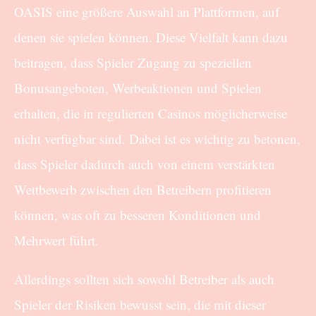
OASIS eine größere Auswahl an Plattformen, auf
denen sie spielen können. Diese Vielfalt kann dazu
beitragen, dass Spieler Zugang zu speziellen
Bonusangeboten, Werbeaktionen und Spielen
erhalten, die in regulierten Casinos möglicherweise
nicht verfügbar sind. Dabei ist es wichtig zu betonen,
dass Spieler dadurch auch von einem verstärkten
Wettbewerb zwischen den Betreibern profitieren
können, was oft zu besseren Konditionen und
Mehrwert führt.
Allerdings sollten sich sowohl Betreiber als auch
Spieler der Risiken bewusst sein, die mit dieser