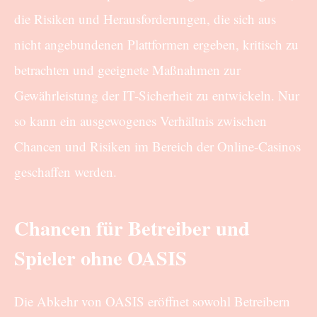
die Risiken und Herausforderungen, die sich aus
nicht angebundenen Plattformen ergeben, kritisch zu
betrachten und geeignete Maßnahmen zur
Gewährleistung der IT-Sicherheit zu entwickeln. Nur
so kann ein ausgewogenes Verhältnis zwischen
Chancen und Risiken im Bereich der Online-Casinos
geschaffen werden.
Chancen für Betreiber und
Spieler ohne OASIS
Die Abkehr von OASIS eröffnet sowohl Betreibern