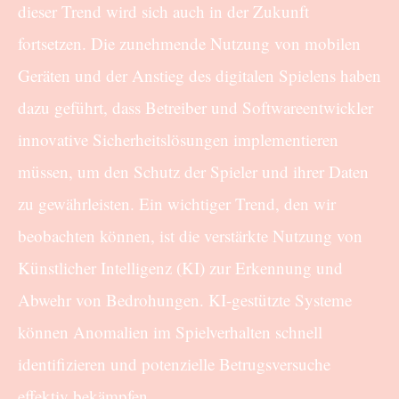
dieser Trend wird sich auch in der Zukunft
fortsetzen. Die zunehmende Nutzung von mobilen
Geräten und der Anstieg des digitalen Spielens haben
dazu geführt, dass Betreiber und Softwareentwickler
innovative Sicherheitslösungen implementieren
müssen, um den Schutz der Spieler und ihrer Daten
zu gewährleisten. Ein wichtiger Trend, den wir
beobachten können, ist die verstärkte Nutzung von
Künstlicher Intelligenz (KI) zur Erkennung und
Abwehr von Bedrohungen. KI-gestützte Systeme
können Anomalien im Spielverhalten schnell
identifizieren und potenzielle Betrugsversuche
effektiv bekämpfen.