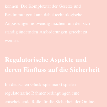
können. Die Komplexität der Gesetze und
Bestimmungen kann dabei technologische
Anpassungen notwendig machen, um den sich
ständig ändernden Anforderungen gerecht zu
werden.
Regulatorische Aspekte und
deren Einfluss auf die Sicherheit
Im deutschen Glücksspielmarkt spielen
regulatorische Rahmenbedingungen eine
entscheidende Rolle für die Sicherheit der Online-