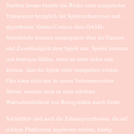
Darüber hinaus besteht das Risiko einer mangelnden
Transparenz bezüglich der Spielmechanismen und -
algorithmen. Online-Casinos ohne OASIS-
Schnittstelle könnten intransparent über die Fairness
und Zuverlässigkeit ihrer Spiele sein. Spieler könnten
sich betrogen fühlen, wenn sie nicht sicher sein
können, dass die Spiele nicht manipuliert werden.
Dies kann nicht nur zu einem Vertrauensverlust
führen, sondern auch zu einer erhöhten
Wahrscheinlichkeit von Betrugsfällen durch Dritte.
Schließlich sind auch die Zahlungsmethoden, die auf
solchen Plattformen angeboten werden, häufig