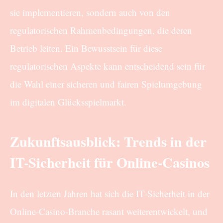
sie implementieren, sondern auch von den
regulatorischen Rahmenbedingungen, die deren
Betrieb leiten. Ein Bewusstsein für diese
regulatorischen Aspekte kann entscheidend sein für
die Wahl einer sicheren und fairen Spielumgebung
im digitalen Glücksspielmarkt.
Zukunftsausblick: Trends in der
IT-Sicherheit für Online-Casinos
In den letzten Jahren hat sich die IT-Sicherheit in der
Online-Casino-Branche rasant weiterentwickelt, und