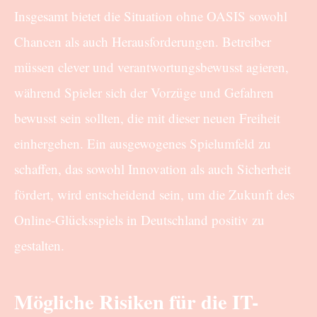
Insgesamt bietet die Situation ohne OASIS sowohl
Chancen als auch Herausforderungen. Betreiber
müssen clever und verantwortungsbewusst agieren,
während Spieler sich der Vorzüge und Gefahren
bewusst sein sollten, die mit dieser neuen Freiheit
einhergehen. Ein ausgewogenes Spielumfeld zu
schaffen, das sowohl Innovation als auch Sicherheit
fördert, wird entscheidend sein, um die Zukunft des
Online-Glücksspiels in Deutschland positiv zu
gestalten.
Mögliche Risiken für die IT-