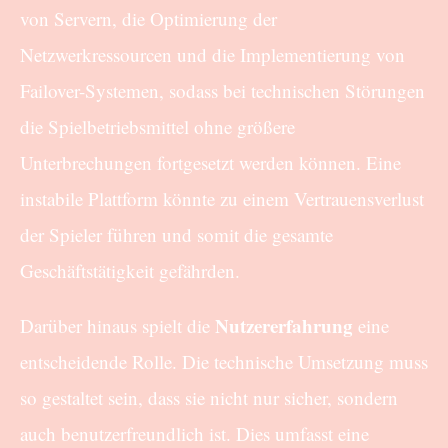
von Servern, die Optimierung der
Netzwerkressourcen und die Implementierung von
Failover-Systemen, sodass bei technischen Störungen
die Spielbetriebsmittel ohne größere
Unterbrechungen fortgesetzt werden können. Eine
instabile Plattform könnte zu einem Vertrauensverlust
der Spieler führen und somit die gesamte
Geschäftstätigkeit gefährden.
Nutzererfahrung
Darüber hinaus spielt die
eine
entscheidende Rolle. Die technische Umsetzung muss
so gestaltet sein, dass sie nicht nur sicher, sondern
auch benutzerfreundlich ist. Dies umfasst eine