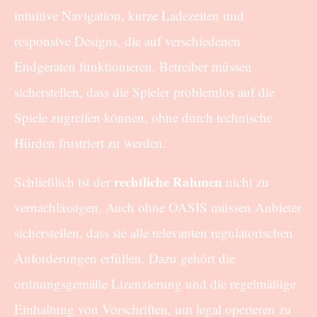
intuitive Navigation, kurze Ladezeiten und
responsive Designs, die auf verschiedenen
Endgeräten funktionieren. Betreiber müssen
sicherstellen, dass die Spieler problemlos auf die
Spiele zugreifen können, ohne durch technische
Hürden frustriert zu werden.
rechtliche Rahmen
Schließlich ist der
nicht zu
vernachlässigen. Auch ohne OASIS müssen Anbieter
sicherstellen, dass sie alle relevanten regulatorischen
Anforderungen erfüllen. Dazu gehört die
ordnungsgemäße Lizenzierung und die regelmäßige
Einhaltung von Vorschriften, um legal operieren zu