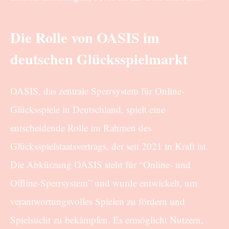
Die Rolle von OASIS im
deutschen Glücksspielmarkt
OASIS, das zentrale Sperrsystem für Online-
Glücksspiele in Deutschland, spielt eine
entscheidende Rolle im Rahmen des
Glücksspielstaatsvertrags, der seit 2021 in Kraft ist.
Die Abkürzung OASIS steht für “Online- und
Offline-Sperrsystem” und wurde entwickelt, um
verantwortungsvolles Spielen zu fördern und
Spielsucht zu bekämpfen. Es ermöglicht Nutzern,