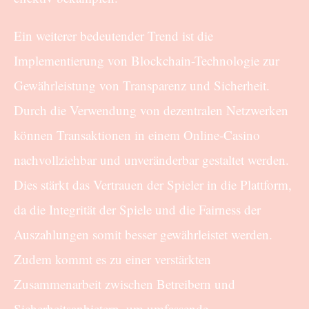
Ein weiterer bedeutender Trend ist die
Implementierung von Blockchain-Technologie zur
Gewährleistung von Transparenz und Sicherheit.
Durch die Verwendung von dezentralen Netzwerken
können Transaktionen in einem Online-Casino
nachvollziehbar und unveränderbar gestaltet werden.
Dies stärkt das Vertrauen der Spieler in die Plattform,
da die Integrität der Spiele und die Fairness der
Auszahlungen somit besser gewährleistet werden.
Zudem kommt es zu einer verstärkten
Zusammenarbeit zwischen Betreibern und
Sicherheitsanbietern, um umfassende