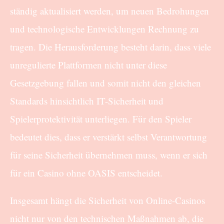
ständig aktualisiert werden, um neuen Bedrohungen
und technologische Entwicklungen Rechnung zu
tragen. Die Herausforderung besteht darin, dass viele
unregulierte Plattformen nicht unter diese
Gesetzgebung fallen und somit nicht den gleichen
Standards hinsichtlich IT-Sicherheit und
Spielerprotektivität unterliegen. Für den Spieler
bedeutet dies, dass er verstärkt selbst Verantwortung
für seine Sicherheit übernehmen muss, wenn er sich
für ein Casino ohne OASIS entscheidet.
Insgesamt hängt die Sicherheit von Online-Casinos
nicht nur von den technischen Maßnahmen ab, die