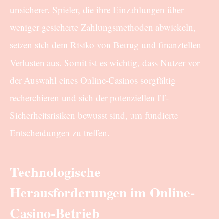
unsicherer. Spieler, die ihre Einzahlungen über
weniger gesicherte Zahlungsmethoden abwickeln,
setzen sich dem Risiko von Betrug und finanziellen
Verlusten aus. Somit ist es wichtig, dass Nutzer vor
der Auswahl eines Online-Casinos sorgfältig
recherchieren und sich der potenziellen IT-
Sicherheitsrisiken bewusst sind, um fundierte
Entscheidungen zu treffen.
Technologische
Herausforderungen im Online-
Casino-Betrieb