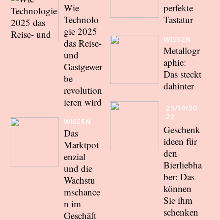
Wie
perfekte
Technolo
Tastatur
gie 2025
WISSEN
das Reise-
Metallogr
und
aphie:
Gastgewer
Das steckt
be
dahinter
revolution
ieren wird
23/10/20
22
WISSEN
Geschenk
Das
ideen für
Marktpot
den
enzial
Bierliebha
und die
ber: Das
Wachstu
können
mschance
Sie ihm
n im
schenken
Geschäft