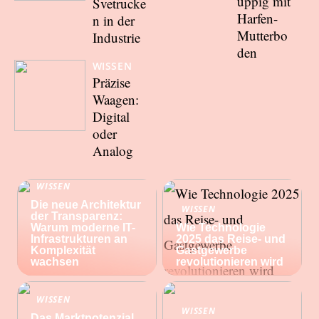
üppig mit
Svetrucke
Harfen-
n in der
Mutterbo
Industrie
den
WISSEN
Präzise
Waagen:
Digital
oder
Analog
WISSEN
Die neue Architektur
WISSEN
der Transparenz:
Warum moderne IT-
Wie Technologie
Infrastrukturen an
2025 das Reise- und
Komplexität
Gastgewerbe
wachsen
revolutionieren wird
WISSEN
WISSEN
Das Marktpotenzial