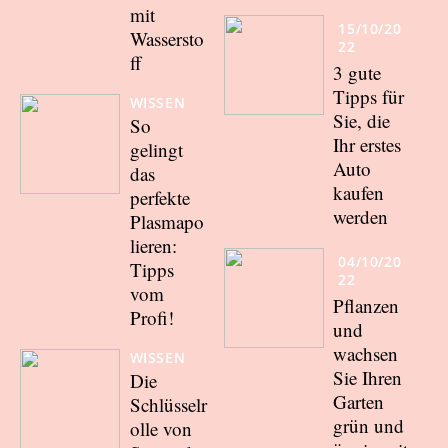
mit
15/10/20
Wassersto
22
ff
3 gute
Tipps für
WISSEN
Sie, die
So
Ihr erstes
gelingt
Auto
das
kaufen
perfekte
werden
Plasmapo
lieren:
04/10/20
Tipps
22
vom
Pflanzen
Profi!
und
wachsen
WISSEN
Sie Ihren
Die
Garten
Schlüsselr
grün und
olle von