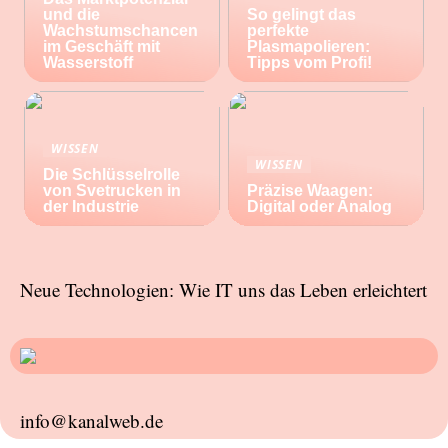
und die
So gelingt das
Wachstumschancen
perfekte
im Geschäft mit
Plasmapolieren:
Wasserstoff
Tipps vom Profi!
WISSEN
WISSEN
Die Schlüsselrolle
von Svetrucken in
Präzise Waagen:
der Industrie
Digital oder Analog
Neue Technologien: Wie IT uns das Leben erleichtert
info@kanalweb.de