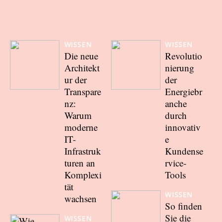
WISSEN
WISSEN
Die neue
Revolutio
Architekt
nierung
ur der
der
Transpare
Energiebr
nz:
anche
Warum
durch
moderne
innovativ
IT-
e
Infrastruk
Kundense
turen an
rvice-
Komplexi
Tools
tät
WISSEN
wachsen
So finden
Sie die
WISSEN