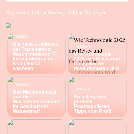
Keywords: bild auflösung, bild auflösungen
WISSEN
Die neue Architektur
WISSEN
der Transparenz:
Warum moderne IT-
Wie Technologie
Infrastrukturen an
2025 das Reise- und
Komplexität
Gastgewerbe
wachsen
revolutionieren wird
WISSEN
WISSEN
Das Marktpotenzial
und die
So gelingt das
Wachstumschancen
perfekte
im Geschäft mit
Plasmapolieren:
Wasserstoff
Tipps vom Profi!