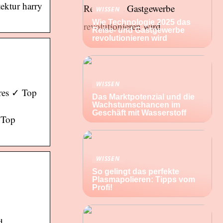
ektur harry
WISSEN
Wie Technologie 2025 das
Reise- und Gastgewerbe
revolutionieren wird
WISSEN
res ✓ Top
Das Marktpotenzial und die
Wachstumschancen im
Geschäft mit Wasserstoff
 Top
WISSEN
So gelingt das perfekte
Plasmapolieren: Tipps vom
Profi!
d