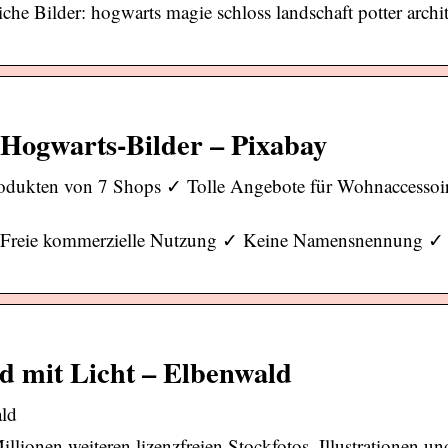
he Bilder: hogwarts magie schloss landschaft potter archit
 Hogwarts-Bilder – Pixabay
rodukten von 7 Shops ✓ Tolle Angebote für Wohnaccessoi
. ✓ Freie kommerzielle Nutzung ✓ Keine Namensnennung ✓
d mit Licht – Elbenwald
ald
ionen weiteren lizenzfreien Stockfotos, Illustrationen un