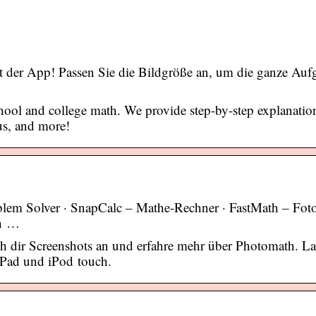
t der App! Passen Sie die Bildgröße an, um die ganze Auf
chool and college math. We provide step-by-step explanation
us, and more!
blem Solver · SnapCalc – Mathe-Rechner · FastMath – Fo
th …
h dir Screenshots an und erfahre mehr über Photomath. L
iPad und iPod touch.