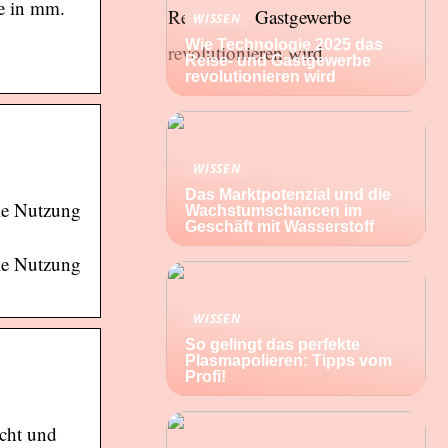
te in mm.
WISSEN
Wie Technologie 2025 das
Reise- und Gastgewerbe
revolutionieren wird
WISSEN
Das Marktpotenzial und die
le Nutzung
Wachstumschancen im
Geschäft mit Wasserstoff
le Nutzung
WISSEN
So gelingt das perfekte
Plasmapolieren: Tipps vom
Profi!
cht und