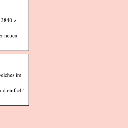
t 3840 ×
er neuen
welches im
end einfach!