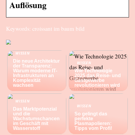
Auflösung
Keywords: croissant im baum bild
WISSEN
Die neue Architektur
WISSEN
der Transparenz:
Warum moderne IT-
Wie Technologie
Infrastrukturen an
2025 das Reise- und
Komplexität
Gastgewerbe
wachsen
revolutionieren wird
WISSEN
WISSEN
Das Marktpotenzial
und die
So gelingt das
Wachstumschancen
perfekte
im Geschäft mit
Plasmapolieren:
Wasserstoff
Tipps vom Profi!