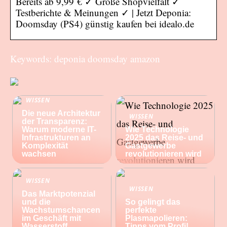
Bereits ab 9,99 € ✓ Große Shopvielfalt ✓
Testberichte & Meinungen ✓ | Jetzt Deponia:
Doomsday (PS4) günstig kaufen bei idealo.de
Keywords: deponia doomsday amazon
WISSEN
Die neue Architektur
WISSEN
der Transparenz:
Warum moderne IT-
Wie Technologie
Infrastrukturen an
2025 das Reise- und
Komplexität
Gastgewerbe
wachsen
revolutionieren wird
WISSEN
WISSEN
Das Marktpotenzial
und die
So gelingt das
Wachstumschancen
perfekte
im Geschäft mit
Plasmapolieren:
Wasserstoff
Tipps vom Profi!