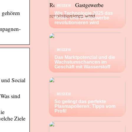
WISSEN
u gehören
Wie Technologie 2025 das
Reise- und Gastgewerbe
revolutionieren wird
ampagnen-
WISSEN
Das Marktpotenzial und die
Wachstumschancen im
Geschäft mit Wasserstoff
 und Social
WISSEN
 Was sind
So gelingt das perfekte
Plasmapolieren: Tipps vom
ie
Profi!
elche Ziele