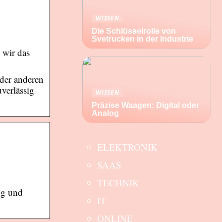
WISSEN
Die Schlüsselrolle von
Svetrucken in der Industrie
 wir das
 der anderen
verlässig
WISSEN
Präzise Waagen: Digital oder
Analog
ELEKTRONIK
SAAS
TECHNIK
ng und
IT
ONLINE