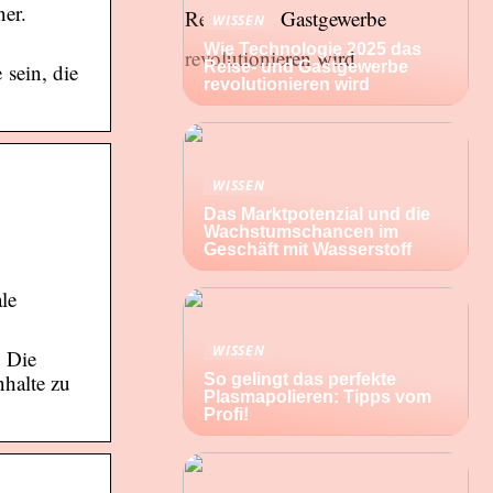
er.
WISSEN
Wie Technologie 2025 das
Reise- und Gastgewerbe
 sein, die
revolutionieren wird
WISSEN
Das Marktpotenzial und die
Wachstumschancen im
Geschäft mit Wasserstoff
le
WISSEN
. Die
nhalte zu
So gelingt das perfekte
Plasmapolieren: Tipps vom
Profi!