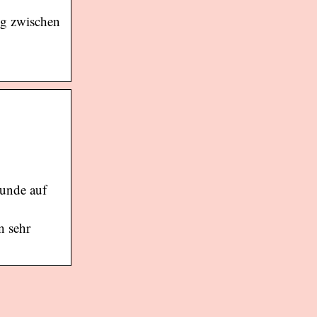
ng zwischen
eunde auf
n sehr