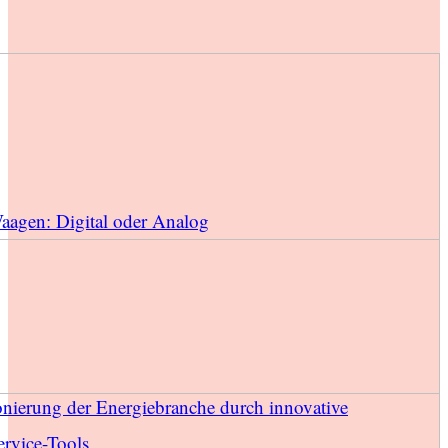
Waagen: Digital oder Analog
onierung der Energiebranche durch innovative
rvice-Tools