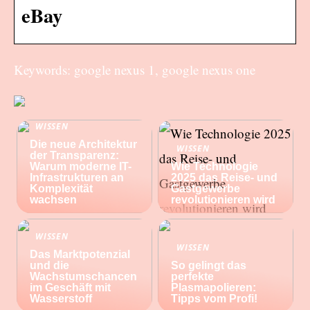
eBay
Keywords: google nexus 1, google nexus one
WISSEN
Die neue Architektur
WISSEN
der Transparenz:
Warum moderne IT-
Wie Technologie
Infrastrukturen an
2025 das Reise- und
Komplexität
Gastgewerbe
wachsen
revolutionieren wird
WISSEN
WISSEN
Das Marktpotenzial
und die
So gelingt das
Wachstumschancen
perfekte
im Geschäft mit
Plasmapolieren:
Wasserstoff
Tipps vom Profi!