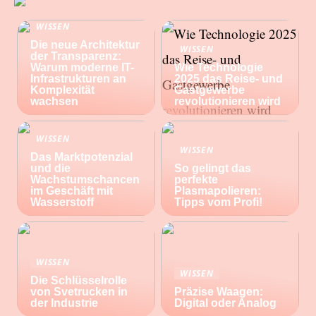
WISSEN
Die neue Architektur
WISSEN
der Transparenz:
Warum moderne IT-
Wie Technologie
Infrastrukturen an
2025 das Reise- und
Komplexität
Gastgewerbe
wachsen
revolutionieren wird
WISSEN
WISSEN
Das Marktpotenzial
und die
So gelingt das
Wachstumschancen
perfekte
im Geschäft mit
Plasmapolieren:
Wasserstoff
Tipps vom Profi!
WISSEN
WISSEN
Die Schlüsselrolle
von Svetrucken in
Präzise Waagen:
der Industrie
Digital oder Analog