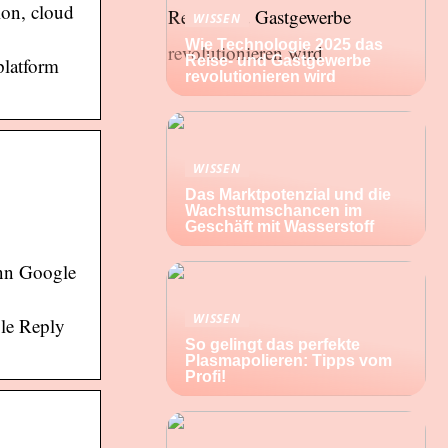
ion, cloud
WISSEN
Wie Technologie 2025 das
Reise- und Gastgewerbe
platform
revolutionieren wird
WISSEN
Das Marktpotenzial und die
Wachstumschancen im
Geschäft mit Wasserstoff
ann Google
WISSEN
gle Reply
So gelingt das perfekte
Plasmapolieren: Tipps vom
Profi!