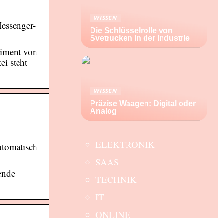
WISSEN
essenger-
Die Schlüsselrolle von
Svetrucken in der Industrie
riment von
ei steht
WISSEN
Präzise Waagen: Digital oder
Analog
ELEKTRONIK
utomatisch
SAAS
ende
TECHNIK
IT
ONLINE