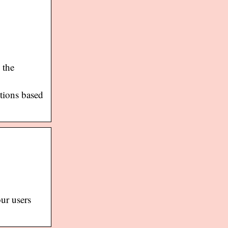
 the
stions based
ur users