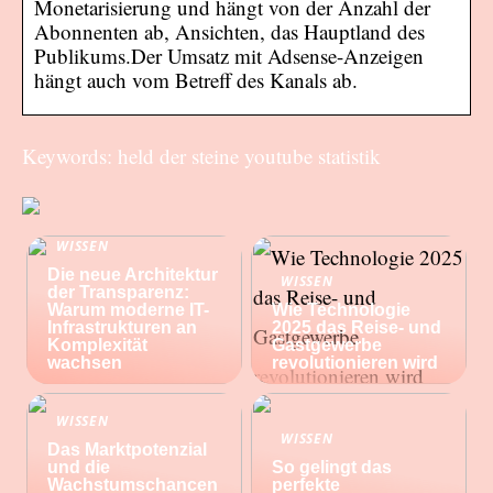
Monetarisierung und hängt von der Anzahl der
Abonnenten ab, Ansichten, das Hauptland des
Publikums.Der Umsatz mit Adsense-Anzeigen
hängt auch vom Betreff des Kanals ab.
Keywords: held der steine youtube statistik
WISSEN
Die neue Architektur
WISSEN
der Transparenz:
Warum moderne IT-
Wie Technologie
Infrastrukturen an
2025 das Reise- und
Komplexität
Gastgewerbe
wachsen
revolutionieren wird
WISSEN
WISSEN
Das Marktpotenzial
und die
So gelingt das
Wachstumschancen
perfekte