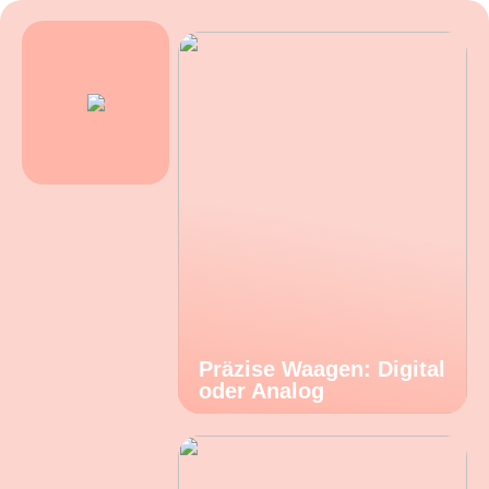
Präzise Waagen: Digital
oder Analog