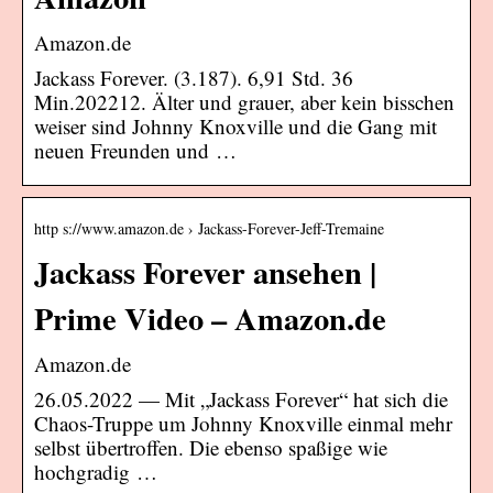
Amazon.de
Jackass Forever. (3.187). 6,91 Std. 36
Min.202212. Älter und grauer, aber kein bisschen
weiser sind Johnny Knoxville und die Gang mit
neuen Freunden und …
http s://www.amazon.de › Jackass-Forever-Jeff-Tremaine
Jackass Forever ansehen |
Prime Video – Amazon.de
Amazon.de
26.05.2022 — Mit „Jackass Forever“ hat sich die
Chaos-Truppe um Johnny Knoxville einmal mehr
selbst übertroffen. Die ebenso spaßige wie
hochgradig …