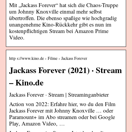
Mit „Jackass Forever“ hat sich die Chaos-Truppe
um Johnny Knoxville einmal mehr selbst
übertroffen. Die ebenso spaßige wie hochgradig
unangenehme Kino-Rückkehr gibt es nun im
kostenpflichtigen Stream bei Amazon Prime
Video.
http s://www.kino.de › Filme › Jackass Forever
Jackass Forever (2021) · Stream
– Kino.de
Jackass Forever · Stream | Streaminganbieter
Action von 2022: Erfahre hier, wo du den Film
Jackass Forever mit Johnny Knoxville … oder
Paramount+ im Abo streamen oder bei Google
Play, Amazon Video, …