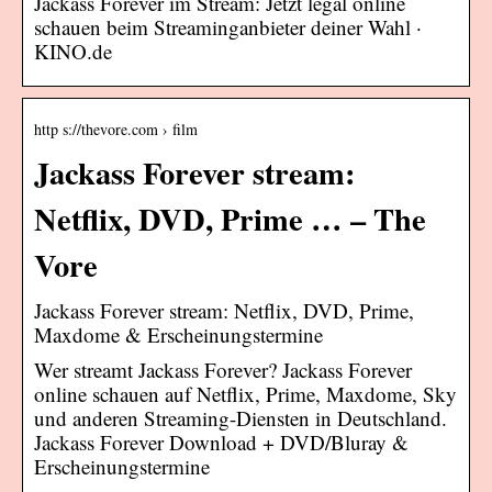
Jackass Forever im Stream: Jetzt legal online
schauen beim Streaminganbieter deiner Wahl ·
KINO.de
http s://thevore.com › film
Jackass Forever stream:
Netflix, DVD, Prime … – The
Vore
Jackass Forever stream: Netflix, DVD, Prime,
Maxdome & Erscheinungstermine
Wer streamt Jackass Forever? Jackass Forever
online schauen auf Netflix, Prime, Maxdome, Sky
und anderen Streaming-Diensten in Deutschland.
Jackass Forever Download + DVD/Bluray &
Erscheinungstermine