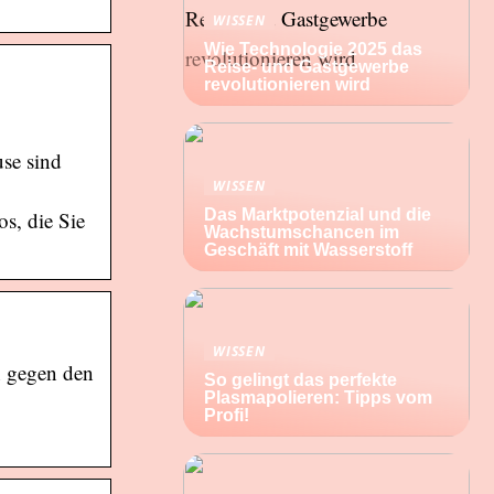
WISSEN
Wie Technologie 2025 das
Reise- und Gastgewerbe
revolutionieren wird
use sind
WISSEN
Das Marktpotenzial und die
s, die Sie
Wachstumschancen im
Geschäft mit Wasserstoff
WISSEN
n gegen den
So gelingt das perfekte
Plasmapolieren: Tipps vom
Profi!