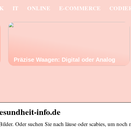
IK
IT
ONLINE
E-COMMERCE
CODIE
Präzise Waagen: Digital oder Analog
esundheit-info.de
Bilder. Oder suchen Sie nach läuse oder scabies, um noch