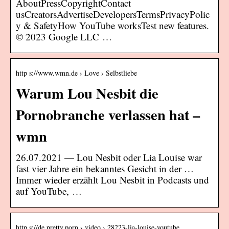
AboutPressCopyrightContact
usCreatorsAdvertiseDevelopersTermsPrivacyPolic
y & SafetyHow YouTube worksTest new features.
© 2023 Google LLC …
http s://www.wmn.de › Love › Selbstliebe
Warum Lou Nesbit die
Pornobranche verlassen hat –
wmn
26.07.2021 — Lou Nesbit oder Lia Louise war
fast vier Jahre ein bekanntes Gesicht in der …
Immer wieder erzählt Lou Nesbit in Podcasts und
auf YouTube, …
http s://de.pretty.porn › video › 28223-lia-louise-youtube