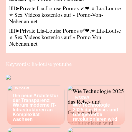
llll➤Private Lia-Louise Pornos ✓❤.⭐ Lia-Louise
⭐ Sex Videos kostenlos auf » Porno-Von-
Nebenan.net.
llll➤Private Lia-Louise Pornos ✅❤.⭐ Lia-Louise
⭐ Sex Videos kostenlos auf » Porno-Von-
Nebenan.net
Keywords: lia-louise youtube
WISSEN
Die neue Architektur
WISSEN
der Transparenz:
Warum moderne IT-
Wie Technologie
Infrastrukturen an
2025 das Reise- und
Komplexität
Gastgewerbe
wachsen
revolutionieren wird