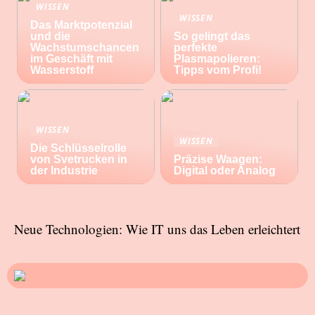
WISSEN
WISSEN
Das Marktpotenzial
und die
So gelingt das
Wachstumschancen
perfekte
im Geschäft mit
Plasmapolieren:
Wasserstoff
Tipps vom Profi!
WISSEN
WISSEN
Die Schlüsselrolle
von Svetrucken in
Präzise Waagen:
der Industrie
Digital oder Analog
Neue Technologien: Wie IT uns das Leben erleichtert