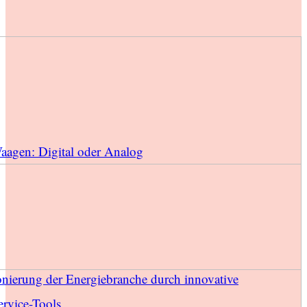
Waagen: Digital oder Analog
onierung der Energiebranche durch innovative
rvice-Tools