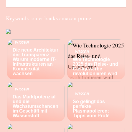
Keywords: outer banks amazon prime
WISSEN
Die neue Architektur
WISSEN
der Transparenz:
Warum moderne IT-
Wie Technologie
Infrastrukturen an
2025 das Reise- und
Komplexität
Gastgewerbe
wachsen
revolutionieren wird
WISSEN
WISSEN
Das Marktpotenzial
und die
So gelingt das
Wachstumschancen
perfekte
im Geschäft mit
Plasmapolieren:
Wasserstoff
Tipps vom Profi!