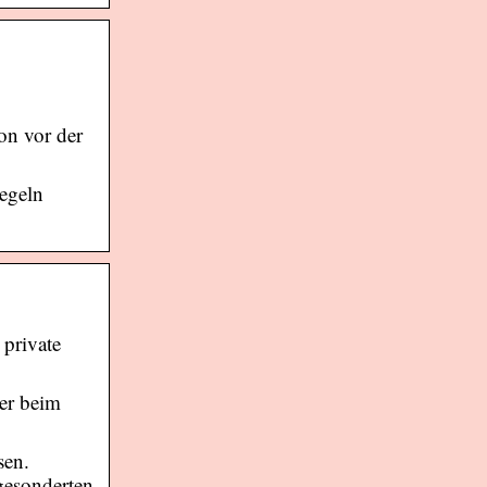
n vor der
egeln
private
er beim
sen.
gesonderten