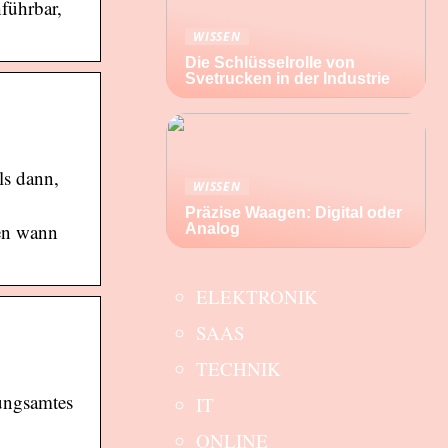
führbar,
WISSEN
Die Schlüsselrolle von
Svetrucken in der Industrie
ls dann,
WISSEN
Präzise Waagen: Digital oder
ten wann
Analog
ELEKTRONIK
SAAS
TECHNIK
nungsamtes
IT
ONLINE