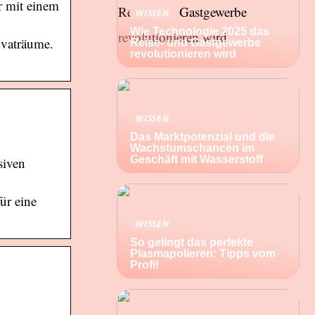
r mit einem
WISSEN
Wie Technologie 2025 das
ivaträume.
Reise- und Gastgewerbe
revolutionieren wird
WISSEN
Das Marktpotenzial und die
Wachstumschancen im
Geschäft mit Wasserstoff
siven
ür eine
WISSEN
So gelingt das perfekte
Plasmapolieren: Tipps vom
Profi!