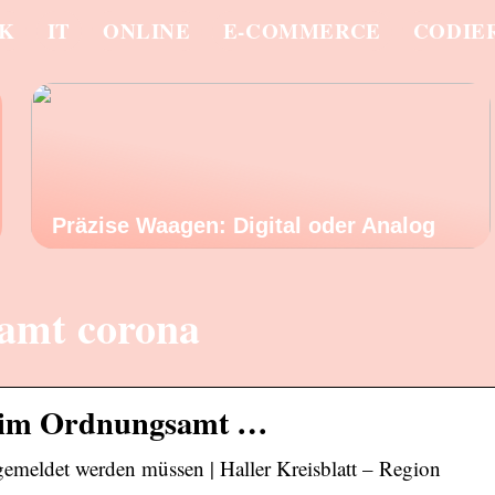
IK
IT
ONLINE
E-COMMERCE
CODIE
Präzise Waagen: Digital oder Analog
amt corona
beim Ordnungsamt …
meldet werden müssen | Haller Kreisblatt – Region