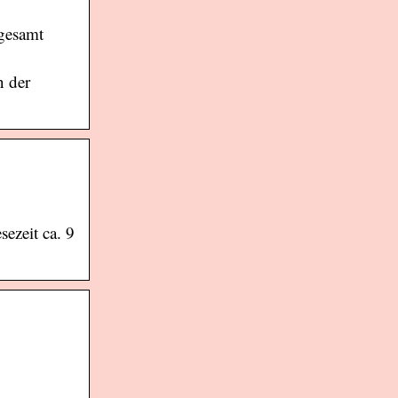
sgesamt
n der
ezeit ca. 9