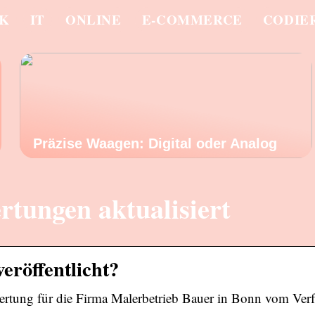
IK
IT
ONLINE
E-COMMERCE
CODIE
Präzise Waagen: Digital oder Analog
tungen aktualisiert
eröffentlicht?
rtung für die Firma Malerbetrieb Bauer in Bonn vom Verf