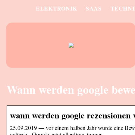
ELEKTRONIK
SAAS
TECHN
Wann werden google bewer
wann werden google rezensionen v
25.09.2019 — vor einem halben Jahr wurde eine Bewe
gelöscht. Google zeigt allerdings immer …