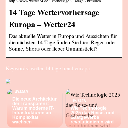
http ://www.wetter24.de › vorhersage › 14tage › brasilien
14 Tage Wettervorhersage
Europa – Wetter24
Das aktuelle Wetter in Europa und Aussichten für
die nächsten 14 Tage finden Sie hier. Regen oder
Sonne, Shorts oder lieber Gummistiefel?
Keywords: wetter 14 tage trend europa
WISSEN
Die neue Architektur
WISSEN
der Transparenz:
Warum moderne IT-
Wie Technologie
Infrastrukturen an
2025 das Reise- und
Komplexität
Gastgewerbe
wachsen
revolutionieren wird