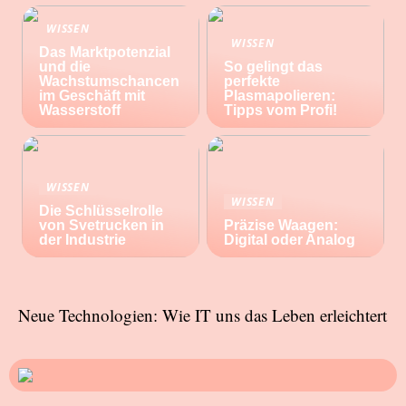
WISSEN
WISSEN
Das Marktpotenzial
und die
So gelingt das
Wachstumschancen
perfekte
im Geschäft mit
Plasmapolieren:
Wasserstoff
Tipps vom Profi!
WISSEN
WISSEN
Die Schlüsselrolle
von Svetrucken in
Präzise Waagen:
der Industrie
Digital oder Analog
Neue Technologien: Wie IT uns das Leben erleichtert