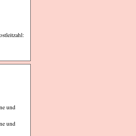
tleitzahl:
nne und
nne und