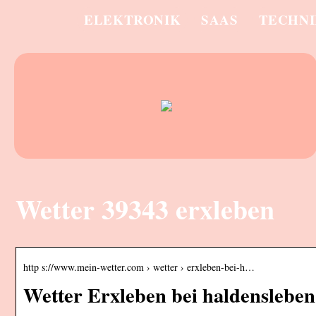
ELEKTRONIK
SAAS
TECHN
Wetter 39343 erxleben
http s://www.mein-wetter.com › wetter › erxleben-bei-h…
Wetter Erxleben bei haldensleben