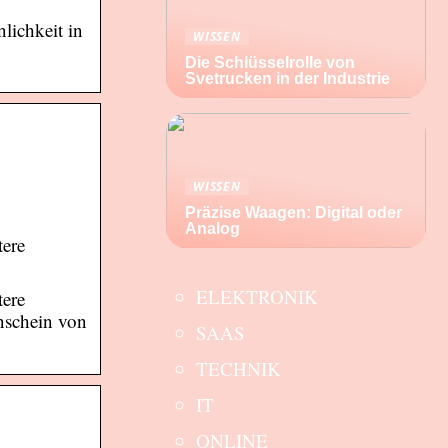
lichkeit in
WISSEN
Die Schlüsselrolle von
Svetrucken in der Industrie
WISSEN
Präzise Waagen: Digital oder
Analog
tere
ELEKTRONIK
tere
nschein von
SAAS
TECHNIK
IT
ONLINE