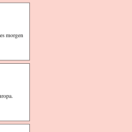
 es morgen
uropa.