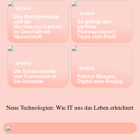
WISSEN
WISSEN
Das Marktpotenzial
und die
So gelingt das
Wachstumschancen
perfekte
im Geschäft mit
Plasmapolieren:
Wasserstoff
Tipps vom Profi!
WISSEN
WISSEN
Die Schlüsselrolle
von Svetrucken in
Präzise Waagen:
der Industrie
Digital oder Analog
Neue Technologien: Wie IT uns das Leben erleichtert