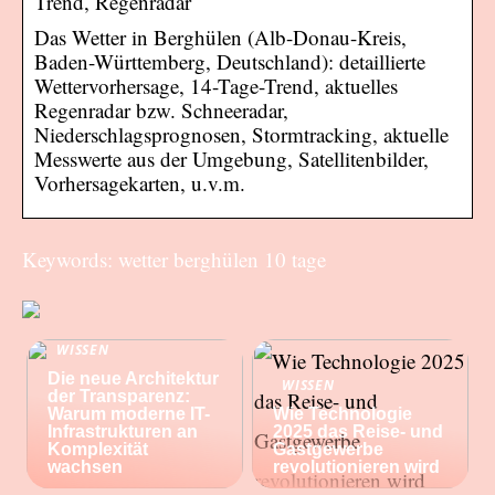
Trend, Regenradar
Das Wetter in Berghülen (Alb-Donau-Kreis,
Baden-Württemberg, Deutschland): detaillierte
Wettervorhersage, 14-Tage-Trend, aktuelles
Regenradar bzw. Schneeradar,
Niederschlagsprognosen, Stormtracking, aktuelle
Messwerte aus der Umgebung, Satellitenbilder,
Vorhersagekarten, u.v.m.
Keywords: wetter berghülen 10 tage
WISSEN
Die neue Architektur
WISSEN
der Transparenz:
Warum moderne IT-
Wie Technologie
Infrastrukturen an
2025 das Reise- und
Komplexität
Gastgewerbe
wachsen
revolutionieren wird