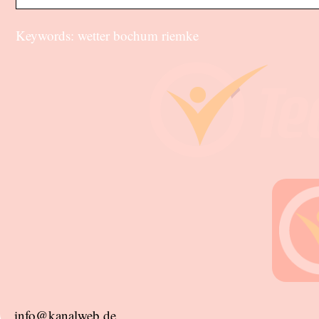
Keywords: wetter bochum riemke
info@kanalweb.de