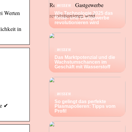
WISSEN
ei Werten
Wie Technologie 2025 das
Reise- und Gastgewerbe
revolutionieren wird
chkeit in
WISSEN
Das Marktpotenzial und die
Wachstumschancen im
Geschäft mit Wasserstoff
WISSEN
So gelingt das perfekte
ge ✔
Plasmapolieren: Tipps vom
Profi!