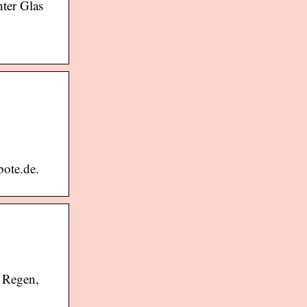
ter Glas
bote.de.
t Regen,