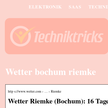
ELEKTRONIK
SAAS
TECHN
Wetter bochum riemke
http s://www.wetter.com › … › Riemke
Wetter Riemke (Bochum): 16 Tag