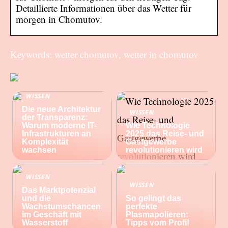
Detaillierte Informationen über das Wetter für
morgen in Chomutov.
Keywords: wetter chomutov, wetter in chomutov
WISSEN
Die neue Architektur
WISSEN
der Transparenz:
Warum moderne IT-
Wie Technologie
Infrastrukturen an
2025 das Reise- und
Komplexität
Gastgewerbe
wachsen
revolutionieren wird
WISSEN
WISSEN
Das Marktpotenzial
und die
So gelingt das
Wachstumschancen
perfekte
im Geschäft mit
Plasmapolieren:
Wasserstoff
Tipps vom Profi!