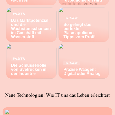
wachsen
revolutionieren wird
WISSEN
WISSEN
Das Marktpotenzial
und die
So gelingt das
Wachstumschancen
perfekte
im Geschäft mit
Plasmapolieren:
Wasserstoff
Tipps vom Profi!
WISSEN
WISSEN
Die Schlüsselrolle
von Svetrucken in
Präzise Waagen:
der Industrie
Digital oder Analog
Neue Technologien: Wie IT uns das Leben erleichtert