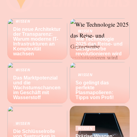
WISSEN
Die neue Architektur
WISSEN
der Transparenz:
Warum moderne IT-
Wie Technologie
Infrastrukturen an
2025 das Reise- und
Komplexität
Gastgewerbe
wachsen
revolutionieren wird
WISSEN
WISSEN
Das Marktpotenzial
und die
So gelingt das
Wachstumschancen
perfekte
im Geschäft mit
Plasmapolieren:
Wasserstoff
Tipps vom Profi!
WISSEN
WISSEN
Die Schlüsselrolle
von Svetrucken in
Präzise Waagen: