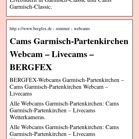
Garmisch-Classic.
http s://www.bergfex.de › sommer › webcams
Cams Garmisch-Partenkirchen
Webcam – Livecams –
BERGFEX
BERGFEX-Webcams Garmisch-Partenkirchen –
Cams Garmisch-Partenkirchen Webcam –
Livecams
Alle Webcams Garmisch-Partenkirchen: Cams
Garmisch-Partenkirchen – Livecams
Wetterkameras.
Alle Webcams Garmisch-Partenkirchen: Cams
Garmisch-Partenkirchen – Livecams