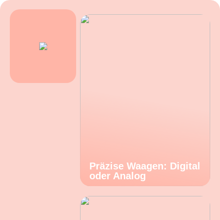
Präzise Waagen: Digital
oder Analog