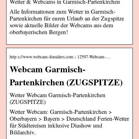
Wetter & Webcams in Garmisch-Partenkirchen
Alle Informationen zum Wetter in Garmisch-
Partenkirchen für euren Urlaub an der Zugspitze
sowie aktuelle Bilder der Webcams aus dem
oberbayerischen Bergen!
http s://www.webcam-4insiders.com › 12597-Webcam-…
Webcam Garmisch-
Partenkirchen (ZUGSPITZE)
Wetter Webcam Garmisch-Partenkirchen
(ZUGSPITZE)
Wetter Webcam: Garmisch-Partenkirchen >
Oberbayern > Bayern > Deutschland Ferien-Wetter
für Städtereisen inklusive Diashow und
Bildarchiv.