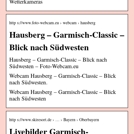
Wetterkameras
http s://www.foto-webcam.eu › webcam › hausberg
Hausberg – Garmisch-Classic –
Blick nach Südwesten
Hausberg – Garmisch-Classic – Blick nach
Südwesten – Foto-Webcam.eu
Webcam Hausberg – Garmisch-Classic – Blick
nach Südwesten.
Webcam Hausberg – Garmisch-Classic – Blick
nach Südwesten
http s://www.skiresort.de › … › Bayern › Oberbayern
Livebilder Garmisch-