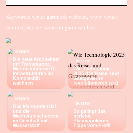
Keywords: wetter garmisch webcam, www wetter
mohrenplatz de, wetter in garmisch live
WISSEN
Die neue Architektur
WISSEN
der Transparenz:
Warum moderne IT-
Wie Technologie
Infrastrukturen an
2025 das Reise- und
Komplexität
Gastgewerbe
wachsen
revolutionieren wird
WISSEN
WISSEN
Das Marktpotenzial
und die
So gelingt das
Wachstumschancen
perfekte
im Geschäft mit
Plasmapolieren:
Wasserstoff
Tipps vom Profi!