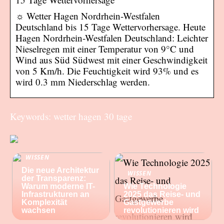
☼ Wetter Hagen Nordrhein-Westfalen
Deutschland bis 15 Tage Wettervorhersage. Heute
Hagen Nordrhein-Westfalen Deutschland: Leichter
Nieselregen mit einer Temperatur von 9°C und
Wind aus Süd Südwest mit einer Geschwindigkeit
von 5 Km/h. Die Feuchtigkeit wird 93% und es
wird 0.3 mm Niederschlag werden.
Keywords: wetter hagen 30 tage
WISSEN
Die neue Architektur
WISSEN
der Transparenz:
Warum moderne IT-
Wie Technologie
Infrastrukturen an
2025 das Reise- und
Komplexität
Gastgewerbe
wachsen
revolutionieren wird