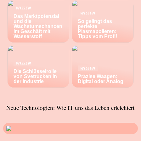
WISSEN
WISSEN
Das Marktpotenzial
und die
So gelingt das
Wachstumschancen
perfekte
im Geschäft mit
Plasmapolieren:
Wasserstoff
Tipps vom Profi!
WISSEN
WISSEN
Die Schlüsselrolle
von Svetrucken in
Präzise Waagen:
der Industrie
Digital oder Analog
Neue Technologien: Wie IT uns das Leben erleichtert