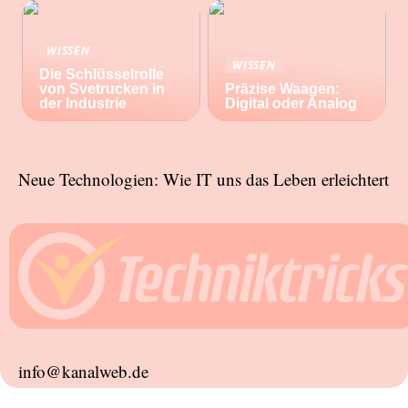
WISSEN
WISSEN
Die Schlüsselrolle
von Svetrucken in
Präzise Waagen:
der Industrie
Digital oder Analog
Neue Technologien: Wie IT uns das Leben erleichtert
info@kanalweb.de