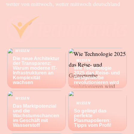
wetter von mittwoch, wetter mittwoch deutschland
WISSEN
Die neue Architektur
WISSEN
der Transparenz:
Warum moderne IT-
Wie Technologie
Infrastrukturen an
2025 das Reise- und
Komplexität
Gastgewerbe
wachsen
revolutionieren wird
WISSEN
WISSEN
Das Marktpotenzial
und die
So gelingt das
Wachstumschancen
perfekte
im Geschäft mit
Plasmapolieren:
Wasserstoff
Tipps vom Profi!