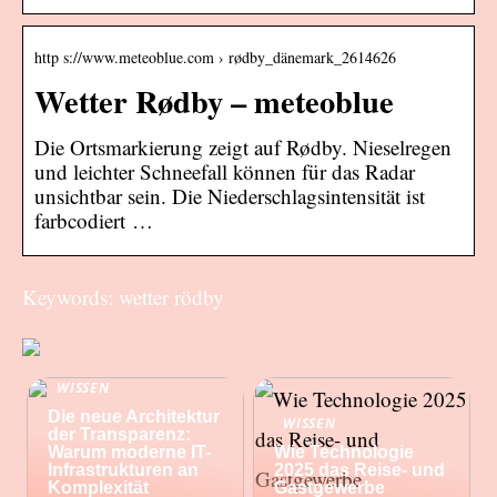
http s://www.meteoblue.com › rødby_dänemark_2614626
Wetter Rødby – meteoblue
Die Ortsmarkierung zeigt auf Rødby. Nieselregen
und leichter Schneefall können für das Radar
unsichtbar sein. Die Niederschlagsintensität ist
farbcodiert …
Keywords: wetter rödby
WISSEN
Die neue Architektur
WISSEN
der Transparenz:
Warum moderne IT-
Wie Technologie
Infrastrukturen an
2025 das Reise- und
Komplexität
Gastgewerbe