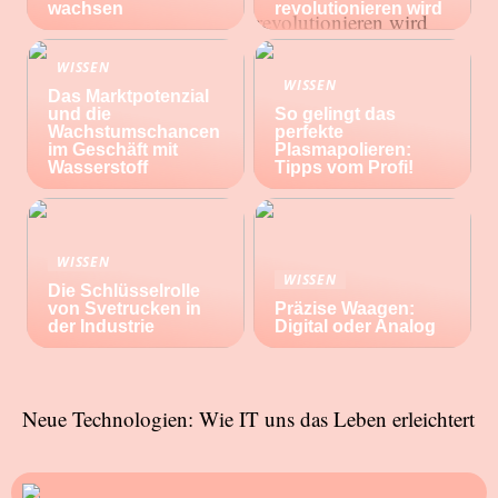
wachsen
revolutionieren wird
WISSEN
WISSEN
Das Marktpotenzial
und die
So gelingt das
Wachstumschancen
perfekte
im Geschäft mit
Plasmapolieren:
Wasserstoff
Tipps vom Profi!
WISSEN
WISSEN
Die Schlüsselrolle
von Svetrucken in
Präzise Waagen:
der Industrie
Digital oder Analog
Neue Technologien: Wie IT uns das Leben erleichtert