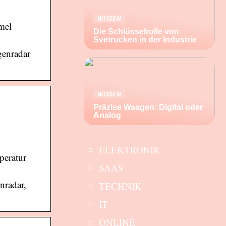
WISSEN
mel
Die Schlüsselrolle von
Svetrucken in der Industrie
genradar
WISSEN
Präzise Waagen: Digital oder
Analog
ELEKTRONIK
peratur
SAAS
nradar,
TECHNIK
IT
ONLINE