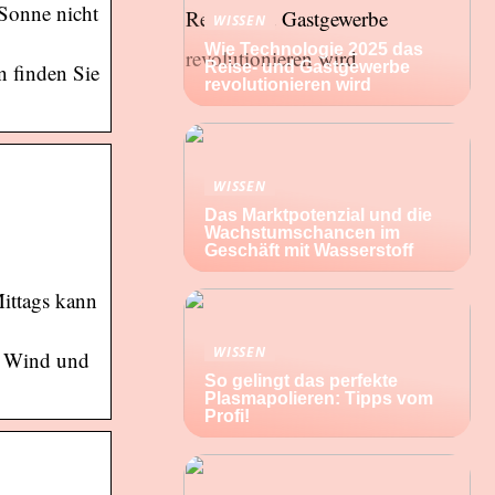
 Sonne nicht
WISSEN
Wie Technologie 2025 das
Reise- und Gastgewerbe
n finden Sie
revolutionieren wird
WISSEN
Das Marktpotenzial und die
Wachstumschancen im
Geschäft mit Wasserstoff
ittags kann
WISSEN
r, Wind und
So gelingt das perfekte
Plasmapolieren: Tipps vom
Profi!