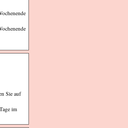
 Wochenende
 Wochenende
en Sie auf
 Tage im