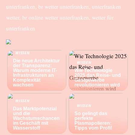
unterfranken, br wetter unterfranken, unterfranken
wetter, br online wetter unterfranken, wetter für
unterfranken
WISSEN
Die neue Architektur
WISSEN
der Transparenz:
Warum moderne IT-
Wie Technologie
Infrastrukturen an
2025 das Reise- und
Komplexität
Gastgewerbe
wachsen
revolutionieren wird
WISSEN
WISSEN
Das Marktpotenzial
und die
So gelingt das
Wachstumschancen
perfekte
im Geschäft mit
Plasmapolieren:
Wasserstoff
Tipps vom Profi!