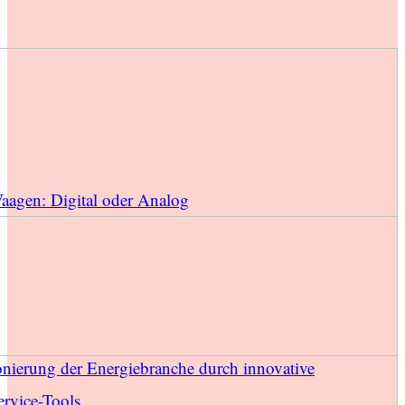
Waagen: Digital oder Analog
onierung der Energiebranche durch innovative
rvice-Tools