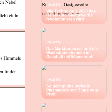
rch Nebel
WISSEN
Wie Technologie 2025 das
ichkeit in
Reise- und Gastgewerbe
revolutionieren wird
WISSEN
Das Marktpotenzial und die
Wachstumschancen im
Geschäft mit Wasserstoff
des Himmels
en finden
WISSEN
So gelingt das perfekte
Plasmapolieren: Tipps vom
Profi!