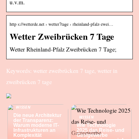
u.v.m.
http s://wetterde.net › wetter7tage › rheinland-pfalz-zwei…
Wetter Zweibrücken 7 Tage
Wetter Rheinland-Pfalz Zweibrücken 7 Tage;
Keywords: wetter zweibrücken 7 tage, wetter in
zweibrücken 7 tage
WISSEN
Die neue Architektur
WISSEN
der Transparenz:
Warum moderne IT-
Wie Technologie
Infrastrukturen an
2025 das Reise- und
Komplexität
Gastgewerbe