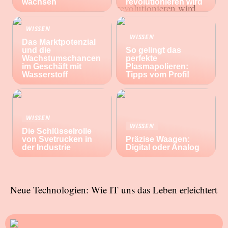
wachsen
revolutionieren wird
WISSEN
WISSEN
Das Marktpotenzial
und die
So gelingt das
Wachstumschancen
perfekte
im Geschäft mit
Plasmapolieren:
Wasserstoff
Tipps vom Profi!
WISSEN
WISSEN
Die Schlüsselrolle
von Svetrucken in
Präzise Waagen:
der Industrie
Digital oder Analog
Neue Technologien: Wie IT uns das Leben erleichtert