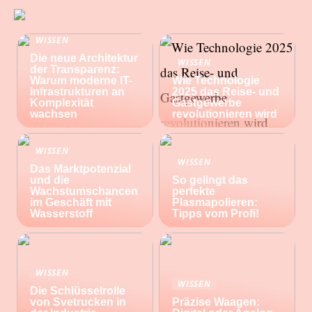
WISSEN
Die neue Architektur
WISSEN
der Transparenz:
Warum moderne IT-
Wie Technologie
Infrastrukturen an
2025 das Reise- und
Komplexität
Gastgewerbe
wachsen
revolutionieren wird
WISSEN
WISSEN
Das Marktpotenzial
und die
So gelingt das
Wachstumschancen
perfekte
im Geschäft mit
Plasmapolieren:
Wasserstoff
Tipps vom Profi!
WISSEN
WISSEN
Die Schlüsselrolle
von Svetrucken in
Präzise Waagen: