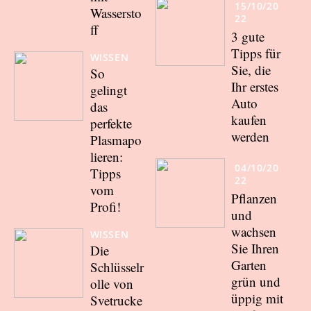
15/10/20
Wassersto
22
ff
3 gute
Tipps für
WISSEN
Sie, die
So
Ihr erstes
gelingt
Auto
das
kaufen
perfekte
werden
Plasmapo
lieren:
04/10/20
Tipps
22
vom
Pflanzen
Profi!
und
wachsen
WISSEN
Sie Ihren
Die
Garten
Schlüsselr
grün und
olle von
üppig mit
Svetrucke