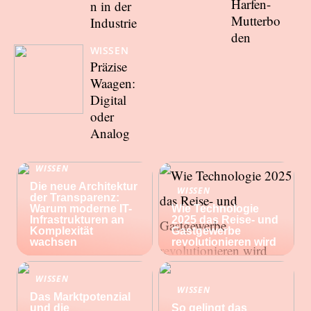
Harfen-
n in der
Mutterbo
Industrie
den
WISSEN
Präzise
Waagen:
Digital
oder
Analog
WISSEN
Die neue Architektur
WISSEN
der Transparenz:
Warum moderne IT-
Wie Technologie
Infrastrukturen an
2025 das Reise- und
Komplexität
Gastgewerbe
wachsen
revolutionieren wird
WISSEN
WISSEN
Das Marktpotenzial
und die
So gelingt das