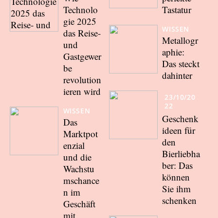
Technolo
Tastatur
gie 2025
WISSEN
das Reise-
Metallogr
und
aphie:
Gastgewer
Das steckt
be
dahinter
revolution
ieren wird
23/10/20
22
WISSEN
Geschenk
Das
ideen für
Marktpot
den
enzial
Bierliebha
und die
ber: Das
Wachstu
können
mschance
Sie ihm
n im
schenken
Geschäft
mit