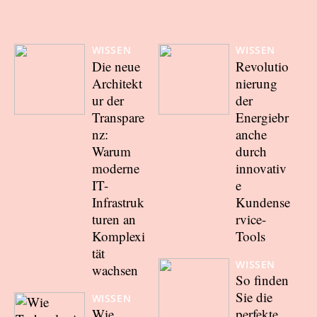
WISSEN
WISSEN
Die neue
Revolutio
Architekt
nierung
ur der
der
Transpare
Energiebr
nz:
anche
Warum
durch
moderne
innovativ
IT-
e
Infrastruk
Kundense
turen an
rvice-
Komplexi
Tools
tät
WISSEN
wachsen
So finden
Sie die
WISSEN
Wie
perfekte