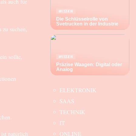
ls auch für
WISSEN
Die Schlüsselrolle von
Svetrucken in der Industrie
s zu suchen,
in sollte,
WISSEN
Präzise Waagen: Digital oder
Analog
ktionen
ELEKTRONIK
SAAS
TECHNIK
chen.
IT
st natürlich
ONLINE