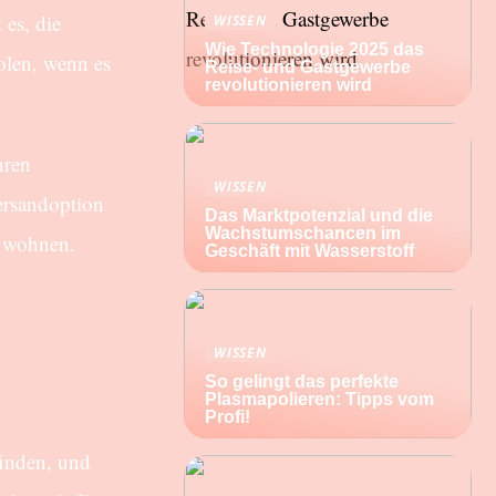
 es, die
WISSEN
Wie Technologie 2025 das
olen, wenn es
Reise- und Gastgewerbe
revolutionieren wird
.
hren
WISSEN
Versandoption
Das Marktpotenzial und die
Wachstumschancen im
s wohnen.
Geschäft mit Wasserstoff
WISSEN
So gelingt das perfekte
Plasmapolieren: Tipps vom
Profi!
finden, und