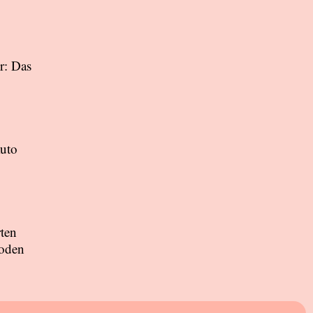
r: Das
Auto
ten
boden