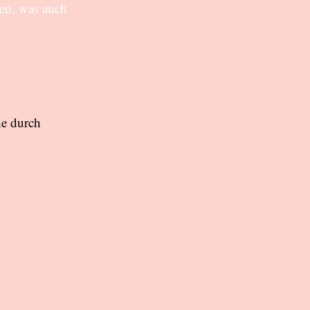
ten, was auch
he durch