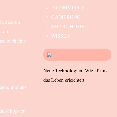
E-COMMERCE
CODIERUNG
a dies ein
SMART HOME
shop
WISSEN
ten auch eine
Neue Technologien: Wie IT uns
das Leben erleichtert
ieren, und aus
line-Shops zu