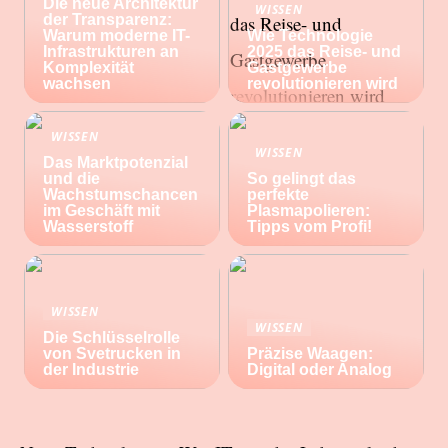
Die neue Architektur
WISSEN
der Transparenz:
Warum moderne IT-
Wie Technologie
Infrastrukturen an
2025 das Reise- und
Komplexität
Gastgewerbe
wachsen
revolutionieren wird
WISSEN
WISSEN
Das Marktpotenzial
und die
So gelingt das
Wachstumschancen
perfekte
im Geschäft mit
Plasmapolieren:
Wasserstoff
Tipps vom Profi!
WISSEN
WISSEN
Die Schlüsselrolle
von Svetrucken in
Präzise Waagen:
der Industrie
Digital oder Analog