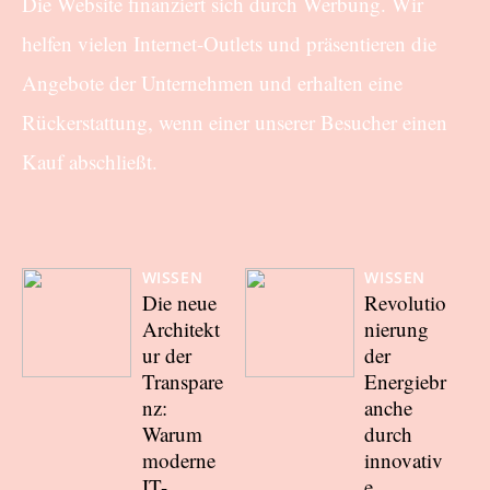
Die Website finanziert sich durch Werbung. Wir
helfen vielen Internet-Outlets und präsentieren die
Angebote der Unternehmen und erhalten eine
Rückerstattung, wenn einer unserer Besucher einen
Kauf abschließt.
WISSEN
WISSEN
Die neue
Revolutio
Architekt
nierung
ur der
der
Transpare
Energiebr
nz:
anche
Warum
durch
moderne
innovativ
IT-
e