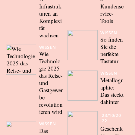
Infrastruk
Kundense
turen an
rvice-
Komplexi
Tools
tät
WISSEN
wachsen
So finden
Sie die
WISSEN
Wie
perfekte
Technolo
Tastatur
gie 2025
WISSEN
das Reise-
Metallogr
und
aphie:
Gastgewer
Das steckt
be
dahinter
revolution
ieren wird
23/10/20
22
WISSEN
Geschenk
Das