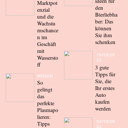
ideen für
Marktpot
den
enzial
Bierliebha
und die
ber: Das
Wachstu
können
mschance
Sie ihm
n im
schenken
Geschäft
mit
15/10/20
Wassersto
22
ff
3 gute
Tipps für
WISSEN
Sie, die
So
Ihr erstes
gelingt
Auto
das
kaufen
perfekte
werden
Plasmapo
lieren:
04/10/20
Tipps
22