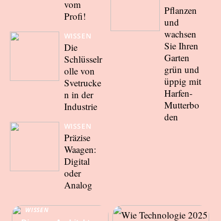
vom
Pflanzen
Profi!
und
wachsen
WISSEN
Sie Ihren
Die
Garten
Schlüsselr
grün und
olle von
üppig mit
Svetrucke
Harfen-
n in der
Mutterbo
Industrie
den
WISSEN
Präzise
Waagen:
Digital
oder
Analog
WISSEN