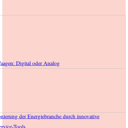
Waagen: Digital oder Analog
onierung der Energiebranche durch innovative
rvice-Tools